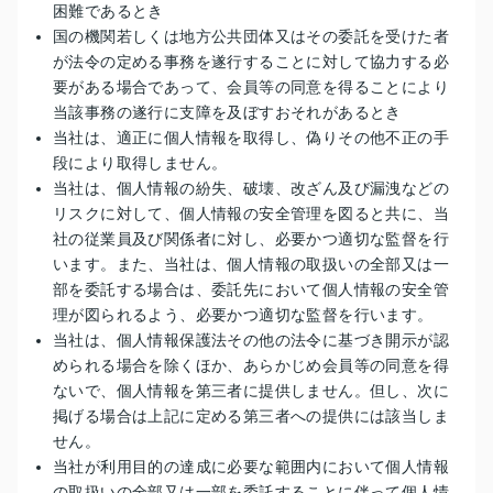
困難であるとき
国の機関若しくは地方公共団体又はその委託を受けた者
が法令の定める事務を遂行することに対して協力する必
要がある場合であって、会員等の同意を得ることにより
当該事務の遂行に支障を及ぼすおそれがあるとき
当社は、適正に個人情報を取得し、偽りその他不正の手
段により取得しません。
当社は、個人情報の紛失、破壊、改ざん及び漏洩などの
リスクに対して、個人情報の安全管理を図ると共に、当
社の従業員及び関係者に対し、必要かつ適切な監督を行
います。また、当社は、個人情報の取扱いの全部又は一
部を委託する場合は、委託先において個人情報の安全管
理が図られるよう、必要かつ適切な監督を行います。
当社は、個人情報保護法その他の法令に基づき開示が認
められる場合を除くほか、あらかじめ会員等の同意を得
ないで、個人情報を第三者に提供しません。但し、次に
掲げる場合は上記に定める第三者への提供には該当しま
せん。
当社が利用目的の達成に必要な範囲内において個人情報
の取扱いの全部又は一部を委託することに伴って個人情